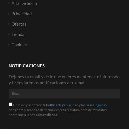
Alta De Socio
Privacidad
Ofertas
Tienda
Cookies
NOTIFICACIONES
Déjanos tu email y de lo que quieres mantenerte informado
y te enviaremos notificaciones a tu email
Email
He
He leído y aceptado la
Política de privacidad
y las
bases legales
y
leído
consiento y autorizo de forma expresa el tratamiento de mis datos
y
conforme a la consulta realizada.
aceptado
la
Política