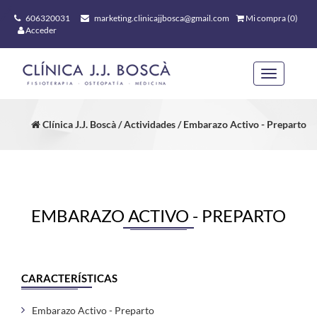
606320031
marketing.clinicajjbosca@gmail.com
Mi compra (0)
Acceder
Toggle
navigation
Clínica J.J. Boscà / Actividades / Embarazo Activo - Preparto
EMBARAZO ACTIVO - PREPARTO
CARACTERÍSTICAS
Embarazo Activo - Preparto