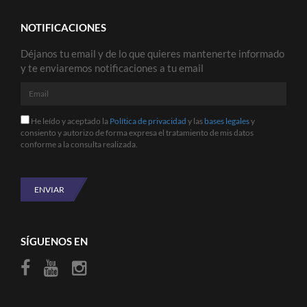
NOTIFICACIONES
Déjanos tu email y de lo que quieres mantenerte informado
y te enviaremos notificaciones a tu email
Email
He
He leído y aceptado la
Política de privacidad
y las
bases legales
y
leído
consiento y autorizo de forma expresa el tratamiento de mis datos
y
conforme a la consulta realizada.
aceptado
la
Política
de
ENVIAR
privacidad
y
las
bases
SÍGUENOS EN
legales
y
consiento
y
autorizo
de