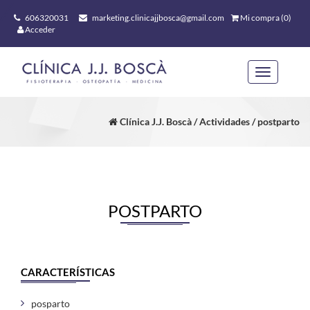
606320031
marketing.clinicajjbosca@gmail.com
Mi compra (0)
Acceder
Toggle
navigation
Clínica J.J. Boscà / Actividades / postparto
POSTPARTO
CARACTERÍSTICAS
posparto